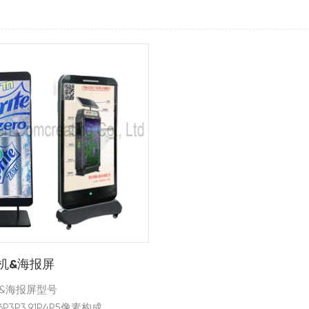
告机&海报屏
机&海报屏型号
.6P3P3.91P4P5像素构成