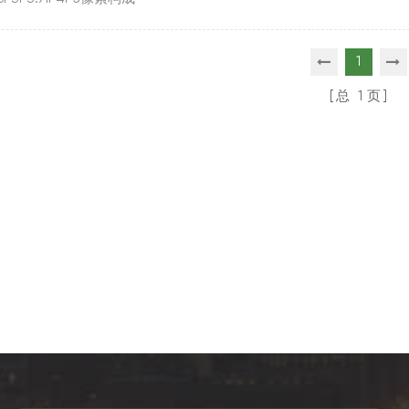
MD3-in-1点间距
2.6mm3mm3.91...
1
总
1
页